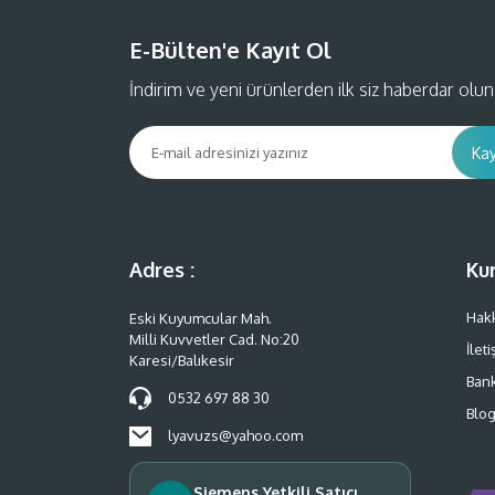
E-Bülten'e Kayıt Ol
İndirim ve yeni ürünlerden ilk siz haberdar olun
Kay
Adres :
Ku
Hak
Eski Kuyumcular Mah.
Milli Kuvvetler Cad. No:20
İlet
Karesi/Balıkesir
Bank
0532 697 88 30
Blo
lyavuzs@yahoo.com
Siemens Yetkili Satıcı