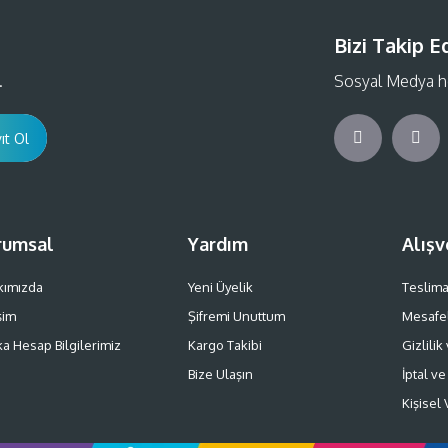
Bizi Takip E
.
Sosyal Medya he
ıt Ol
rumsal
Yardım
Alışv
kımızda
Yeni Üyelik
Teslimat
işim
Şifremi Unuttum
Mesafel
a Hesap Bilgilerimiz
Kargo Takibi
Gizlili
g
Bize Ulaşın
İptal ve
Kişisel 