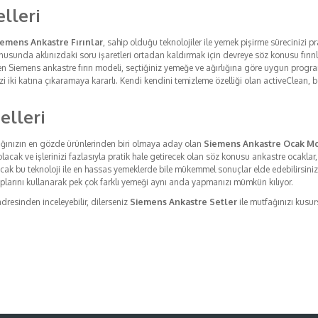
lleri
iemens Ankastre Fırınlar
, sahip olduğu teknolojiler ile yemek pişirme sürecinizi pr
sunda aklınızdaki soru işaretleri ortadan kaldırmak için devreye söz konusu fırınlar,
en Siemens ankastre fırın modeli, seçtiğiniz yemeğe ve ağırlığına göre uygun progra
zi iki katına çıkaramaya kararlı. Kendi kendini temizleme özelliği olan activeClean, bel
elleri
fağınızın en gözde ürünlerinden biri olmaya aday olan
Siemens Ankastre Ocak Mo
olacak ve işlerinizi fazlasıyla pratik hale getirecek olan söz konusu ankastre ocaklar,
acak bu teknoloji ile en hassas yemeklerde bile mükemmel sonuçlar elde edebilirsiniz
kaplarını kullanarak pek çok farklı yemeği aynı anda yapmanızı mümkün kılıyor.
dresinden inceleyebilir, dilerseniz
Siemens Ankastre Setler
ile mutfağınızı kusur