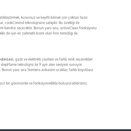
atikleştirmek, kusursuz ve keyifli kılmak için çoktan hazır.
 cookControl teknolojisine sahiptir. Bu özelliği ile
mı kendisi seçecektir. Bunun yanı sıra, activeClean fonksiyonu
ki de işin en zahmetli kısmı olan fırın temizliği ile
delleri
, gazlı ve elektrikli çeşitleri ve farklı renk seçenekleri
 stepFlame teknolojisi ile 9 ayrı alev seviyesi sunuyor.
. Bunun yanı sıra Siemens ankastre ocaklar, farklı boyutlara
suz bir görünümle ve fonksiyonellikle buluşturabilirsiniz.