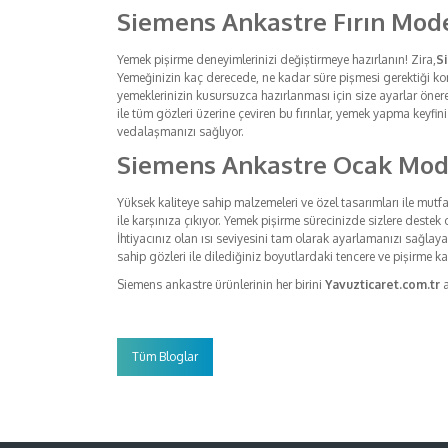
Siemens Ankastre Fırın Mode
Yemek pişirme deneyimlerinizi değiştirmeye hazırlanın! Zira,
S
Yemeğinizin kaç derecede, ne kadar süre pişmesi gerektiği konu
yemeklerinizin kusursuzca hazırlanması için size ayarlar öner
ile tüm gözleri üzerine çeviren bu fırınlar, yemek yapma keyfini
vedalaşmanızı sağlıyor.
Siemens Ankastre Ocak Mod
Yüksek kaliteye sahip malzemeleri ve özel tasarımları ile mut
ile karşınıza çıkıyor. Yemek pişirme sürecinizde sizlere destek 
İhtiyacınız olan ısı seviyesini tam olarak ayarlamanızı sağlay
sahip gözleri ile dilediğiniz boyutlardaki tencere ve pişirme 
Siemens ankastre ürünlerinin her birini
Yavuzticaret.com.tr
a
Tüm Bloglar