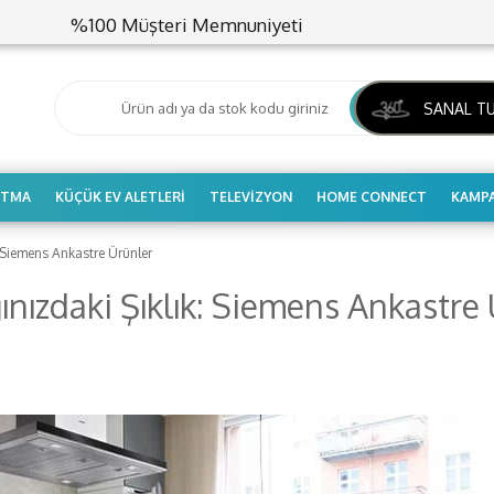
%100 Müşteri Memnuniyeti
ARA
SANAL T
UTMA
KÜÇÜK EV ALETLERI
TELEVIZYON
HOME CONNECT
KAMPA
: Siemens Ankastre Ürünler
nızdaki Şıklık: Siemens Ankastre