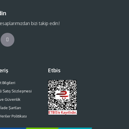
din
saplarımızdan bizi takip edin!
eriş
Etbis
 Bilgileri
i Satış Sözleşmesi
k ve Güvenlik
 İade Şartları
Veriler Politikası