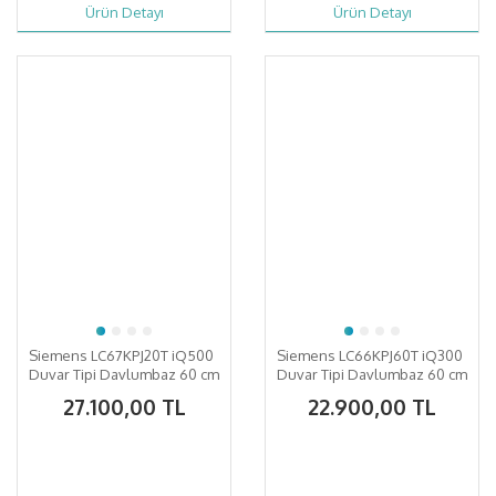
Ürün Detayı
Ürün Detayı
Siemens LC67KPJ20T iQ500
Siemens LC66KPJ60T iQ300
Duvar Tipi Davlumbaz 60 cm
Duvar Tipi Davlumbaz 60 cm
Beyaz Cam Yüzey
Siyah Cam
27.100,00 TL
22.900,00 TL