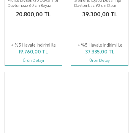
Profilo DVB6K720 Duvar Tipi
Siemens iQ500 Duvar Tipi
Davlumbaz 60 cm Beyaz
Davlumbaz 90 cm Clear
glass grey printed
20.800,00 TL
39.300,00 TL
+ %5 Havale indirimi ile
+ %5 Havale indirimi ile
19.760,00 TL
37.335,00 TL
Ürün Detayı
Ürün Detayı