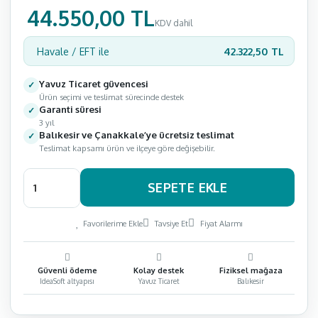
44.550,00 TL
KDV dahil
42.322,50 TL
Havale / EFT ile
Yavuz Ticaret güvencesi
Ürün seçimi ve teslimat sürecinde destek
Garanti süresi
3 yıl
Balıkesir ve Çanakkale’ye ücretsiz teslimat
Teslimat kapsamı ürün ve ilçeye göre değişebilir.
SEPETE EKLE
Favorilerime Ekle
Tavsiye Et
Fiyat Alarmı
Güvenli ödeme
Kolay destek
Fiziksel mağaza
IdeaSoft altyapısı
Yavuz Ticaret
Balıkesir