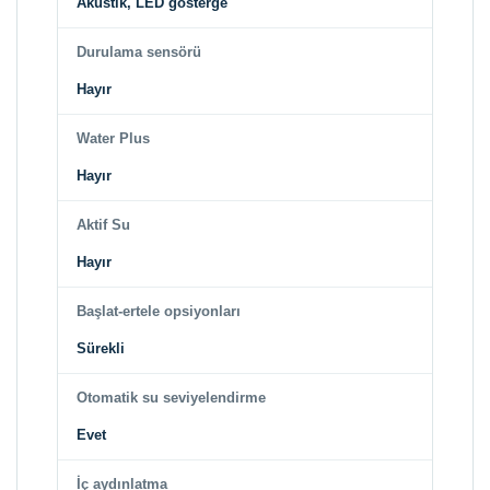
Akustik, LED gösterge
Durulama sensörü
Hayır
Water Plus
Hayır
Aktif Su
Hayır
Başlat-ertele opsiyonları
Sürekli
Otomatik su seviyelendirme
Evet
İç aydınlatma