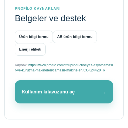
PROFİLO KAYNAKLARI
Belgeler ve destek
Ürün bilgi formu
AB ürün bilgi formu
Enerji etiketi
Kaynak:
https://www.profilo.com/tr/tr/product/beyaz-esya/camasi
r-ve-kurutma-makineleri/camasir-makineleri/CGK244Z0TR
→
Kullanım kılavuzunu aç