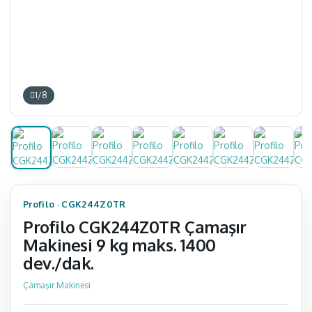
1
/
8
Profilo
·
CGK244Z0TR
Profilo CGK244Z0TR Çamaşır
Makinesi 9 kg maks. 1400
dev./dak.
Çamaşır Makinesi