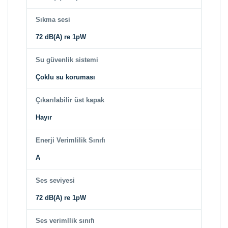
Sıkma sesi
72 dB(A) re 1pW
Su güvenlik sistemi
Çoklu su koruması
Çıkarılabilir üst kapak
Hayır
Enerji Verimlilik Sınıfı
A
Ses seviyesi
72 dB(A) re 1pW
Ses verimllik sınıfı