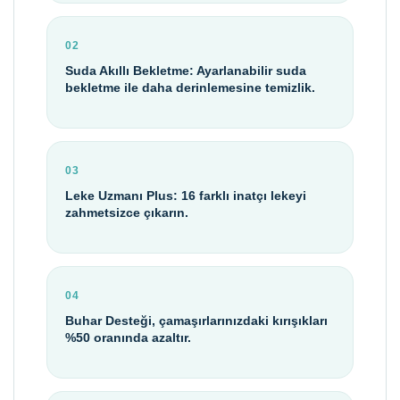
02
Suda Akıllı Bekletme: Ayarlanabilir suda
bekletme ile daha derinlemesine temizlik.
03
Leke Uzmanı Plus: 16 farklı inatçı lekeyi
zahmetsizce çıkarın.
04
Buhar Desteği, çamaşırlarınızdaki kırışıkları
%50 oranında azaltır.