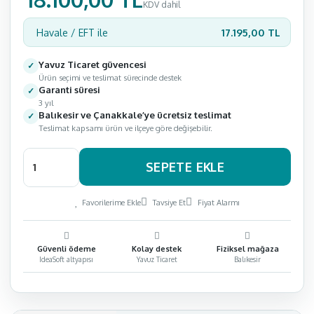
KDV dahil
17.195,00 TL
Havale / EFT ile
Yavuz Ticaret güvencesi
Ürün seçimi ve teslimat sürecinde destek
Garanti süresi
3 yıl
Balıkesir ve Çanakkale’ye ücretsiz teslimat
Teslimat kapsamı ürün ve ilçeye göre değişebilir.
SEPETE EKLE
Favorilerime Ekle
Tavsiye Et
Fiyat Alarmı
Güvenli ödeme
Kolay destek
Fiziksel mağaza
IdeaSoft altyapısı
Yavuz Ticaret
Balıkesir