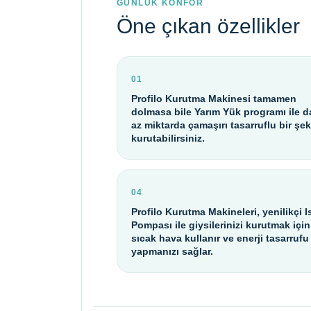
GÜNLÜK KONFOR
Öne çıkan özellikler
01
Profilo Kurutma Makinesi tamamen
dolmasa bile Yarım Yük programı ile 
az miktarda çamaşırı tasarruflu bir şek
kurutabilirsiniz.
04
Profilo Kurutma Makineleri, yenilikçi I
Pompası ile giysilerinizi kurutmak için
sıcak hava kullanır ve enerji tasarrufu
yapmanızı sağlar.