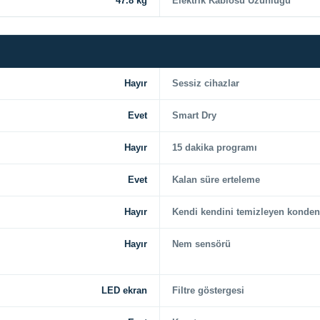
47.8 kg
Elektrik Kablosu Uzunluğu
Hayır
Sessiz cihazlar
Evet
Smart Dry
Hayır
15 dakika programı
Evet
Kalan süre erteleme
Hayır
Kendi kendini temizleyen konden
Hayır
Nem sensörü
LED ekran
Filtre göstergesi