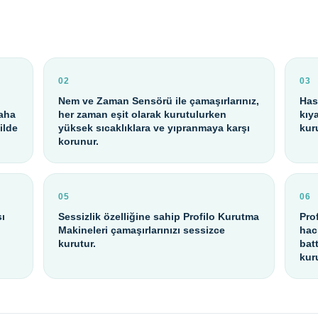
02
03
Nem ve Zaman Sensörü ile çamaşırlarınız,
Has
daha
her zaman eşit olarak kurutulurken
kıy
ilde
yüksek sıcaklıklara ve yıpranmaya karşı
kur
korunur.
05
06
sı
Sessizlik özelliğine sahip Profilo Kurutma
Pro
Makineleri çamaşırlarınızı sessizce
hac
kurutur.
bat
kur