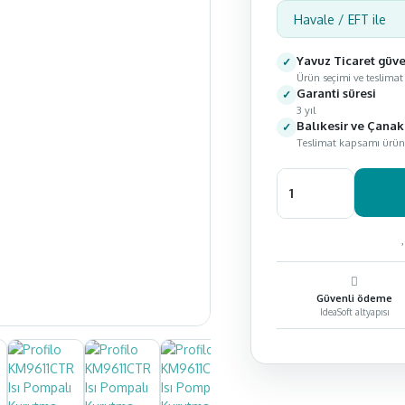
Havale / EFT ile
Yavuz Ticaret güv
Ürün seçimi ve teslimat
Garanti süresi
3 yıl
Balıkesir ve Çanak
Teslimat kapsamı ürün v
Güvenli ödeme
IdeaSoft altyapısı