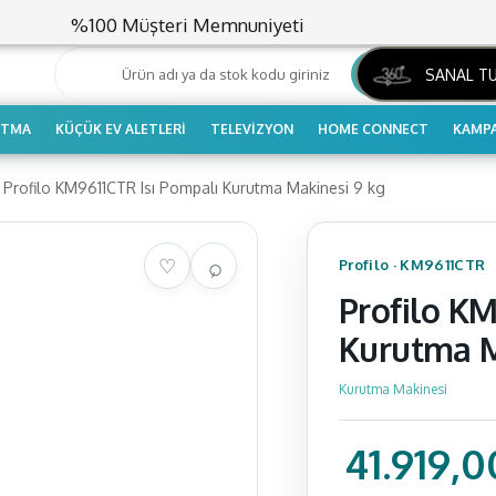
%100 Müşteri Memnuniyeti
ARA
SANAL T
UTMA
KÜÇÜK EV ALETLERI
TELEVIZYON
HOME CONNECT
KAMPA
Profilo KM9611CTR Isı Pompalı Kurutma Makinesi 9 kg
Profilo
·
KM9611CTR
Profilo KM
Kurutma M
Kurutma Makinesi
41.919,0