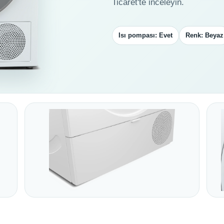
Ticaret'te inceleyin.
Isı pompası: Evet
Renk: Beyaz