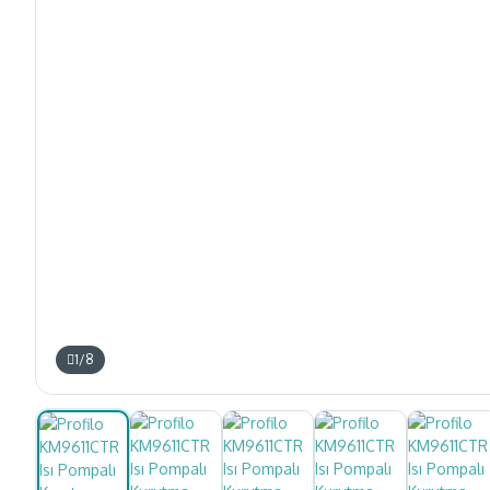
1
/
8