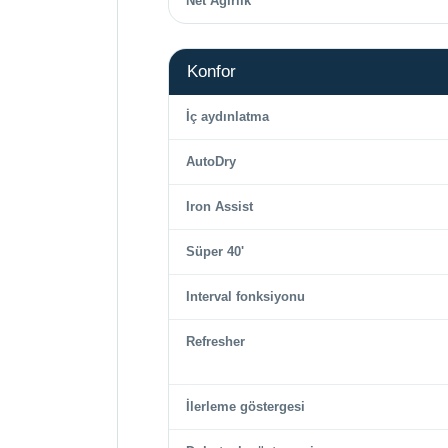
Net Ağırlık
Konfor
İç aydınlatma
AutoDry
Iron Assist
Süper 40'
Interval fonksiyonu
Refresher
İlerleme göstergesi