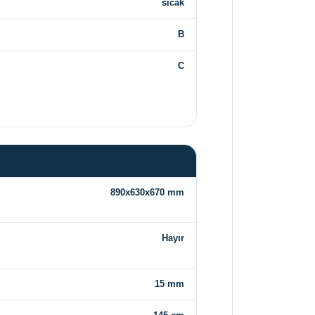
sıcak
B
C
890x630x670 mm
Hayır
15 mm