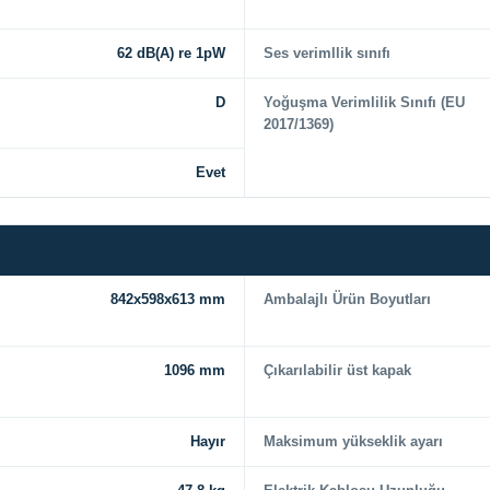
62 dB(A) re 1pW
Ses verimllik sınıfı
D
Yoğuşma Verimlilik Sınıfı (EU
2017/1369)
Evet
842x598x613 mm
Ambalajlı Ürün Boyutları
1096 mm
Çıkarılabilir üst kapak
Hayır
Maksimum yükseklik ayarı