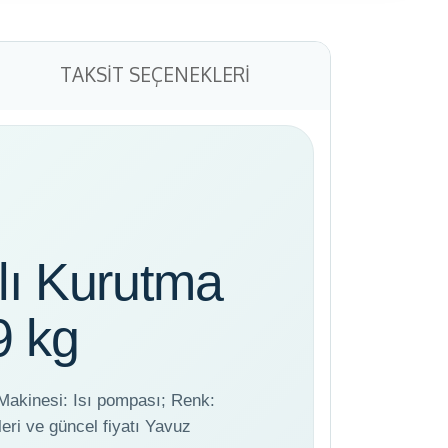
TAKSIT SEÇENEKLERI
lı Kurutma
9 kg
akinesi: Isı pompası; Renk:
leri ve güncel fiyatı Yavuz