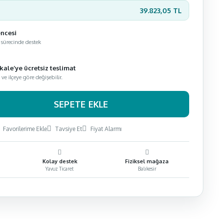
39.823,05 TL
encesi
 sürecinde destek
kale’ye ücretsiz teslimat
e ilçeye göre değişebilir.
SEPETE EKLE
Favorilerime Ekle
Tavsiye Et
Fiyat Alarmı
Kolay destek
Fiziksel mağaza
Yavuz Ticaret
Balıkesir