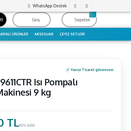
WhatsApp Destek
UR
Giriş
Sepetim
NYALI ÜRÜNLER
AKSESUAR
ÇEYIZ SETLERI
Yavuz Ticaret güvencesi
9611CTR Isı Pompalı
akinesi 9 kg
0 TL
KDV dahil