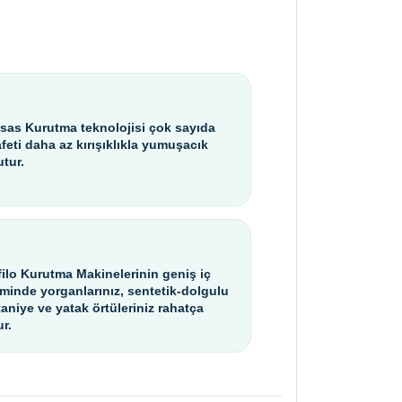
sas Kurutma teknolojisi çok sayıda
afeti daha az kırışıklıkla yumuşacık
utur.
filo Kurutma Makinelerinin geniş iç
minde yorganlarınız, sentetik-dolgulu
taniye ve yatak örtüleriniz rahatça
ur.