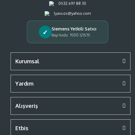
0532 697 88 30
lyavuzs@yahoo.com
Siemens Yetkili Satıcı
✓
Bayi kodu: 7000 121575
Kurumsal
Yardım
Alışveriş
Etbis