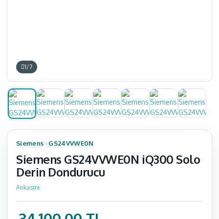
1
/
7
Siemens
·
GS24VVWE0N
Siemens GS24VVWE0N iQ300 Solo
Derin Dondurucu
Ankastre
34.100,00 TL