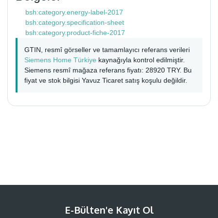
bsh:category.energy-label-2017
bsh:category.specification-sheet
bsh:category.product-fiche-2017
GTIN, resmî görseller ve tamamlayıcı referans verileri
Siemens Home Türkiye
kaynağıyla kontrol edilmiştir.
Siemens resmî mağaza referans fiyatı: 28920 TRY. Bu
fiyat ve stok bilgisi Yavuz Ticaret satış koşulu değildir.
Bu ürüne ilk yorumu siz yapın!
Yorum Yaz
E-Bülten'e Kayıt Ol