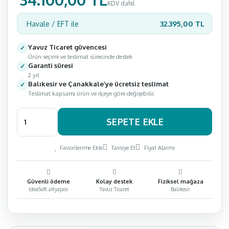
KDV dahil
32.395,00 TL
Havale / EFT ile
Yavuz Ticaret güvencesi
Ürün seçimi ve teslimat sürecinde destek
Garanti süresi
2 yıl
Balıkesir ve Çanakkale’ye ücretsiz teslimat
Teslimat kapsamı ürün ve ilçeye göre değişebilir.
SEPETE EKLE
Favorilerime Ekle
Tavsiye Et
Fiyat Alarmı
Güvenli ödeme
Kolay destek
Fiziksel mağaza
IdeaSoft altyapısı
Yavuz Ticaret
Balıkesir