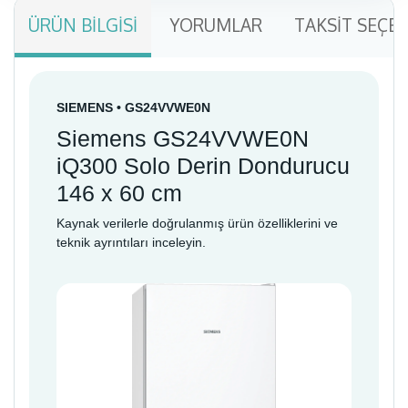
ÜRÜN BILGISI
YORUMLAR
TAKSIT SEÇE
SIEMENS • GS24VVWE0N
Siemens GS24VVWE0N
iQ300 Solo Derin Dondurucu
146 x 60 cm
Kaynak verilerle doğrulanmış ürün özelliklerini ve
teknik ayrıntıları inceleyin.