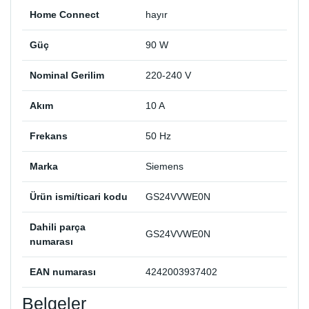
Home Connect
hayır
Güç
90 W
Nominal Gerilim
220-240 V
Akım
10 A
Frekans
50 Hz
Marka
Siemens
Ürün ismi/ticari kodu
GS24VVWE0N
Dahili parça
GS24VVWE0N
numarası
EAN numarası
4242003937402
Belgeler