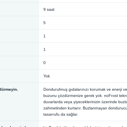
9 saat
5
1
1
0
Yok
dürmeyin.
Dondurulmuş gıdalarınızı korumak ve enerji ve
buzunu çözdürmenize gerek yok. noFrost teknolo
duvarlarda veya yiyeceklerinizin üzerinde buz
zahmetinden kurtarır. Buzlanmayan dondurucunu
tasarrufu da sağlar.