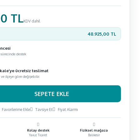
00 TL
KDV dahil
48.925,00 TL
encesi
 sürecinde destek
kale’ye ücretsiz teslimat
e ilçeye göre değişebilir.
SEPETE EKLE
Favorilerime Ekle
Tavsiye Et
Fiyat Alarmı
Kolay destek
Fiziksel mağaza
Yavuz Ticaret
Balıkesir