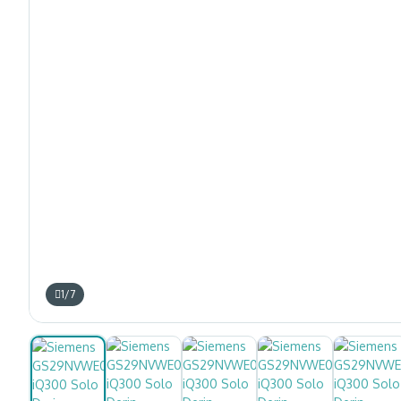
1
/
7