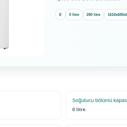
E
0 litre
200 litre
1610x600x
Soğutucu bölümü kapasi
0 litre