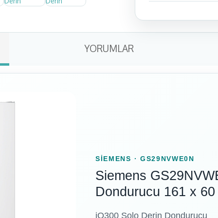
YORUMLAR
SIEMENS · GS29NVWE0N
Siemens GS29NVWE0
Dondurucu 161 x 60
iQ300 Solo Derin Dondurucu