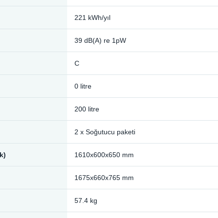
221 kWh/yıl
39 dB(A) re 1pW
C
0 litre
200 litre
2 x Soğutucu paketi
k)
1610x600x650 mm
1675x660x765 mm
57.4 kg