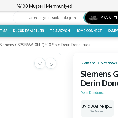
%100 Müşteri Memnuniyeti
ARA
SANAL T
UTMA
KÜÇÜK EV ALETLERI
TELEVIZYON
HOME CONNECT
KAMPA
Siemens GS29NVWE0N iQ300 Solo Derin Dondurucu
Siemens
·
GS29NVWE
Siemens 
Derin Don
Derin Dondurucu
39 dB(A) re 1pW
Ses Seviyesi