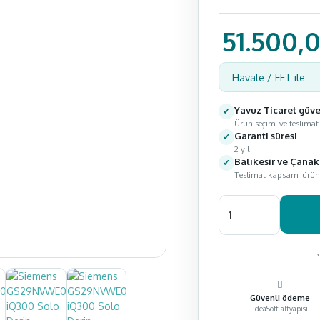
51.500,
Havale / EFT ile
Yavuz Ticaret güv
Ürün seçimi ve teslimat
Garanti süresi
2 yıl
Balıkesir ve Çanak
Teslimat kapsamı ürün v
Güvenli ödeme
IdeaSoft altyapısı