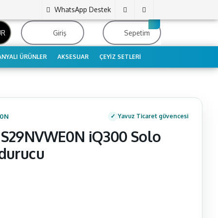
WhatsApp Destek
UR
Giriş
Sepetim
NYALI ÜRÜNLER
AKSESUAR
ÇEYIZ SETLERI
0N
Yavuz Ticaret güvencesi
GS29NVWE0N iQ300 Solo
durucu