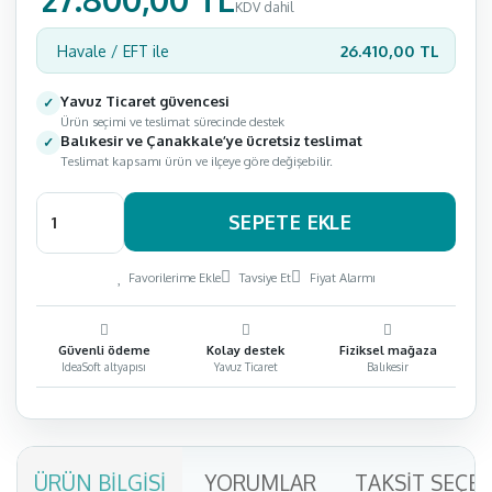
KDV dahil
26.410,00 TL
Havale / EFT ile
Yavuz Ticaret güvencesi
Ürün seçimi ve teslimat sürecinde destek
Balıkesir ve Çanakkale’ye ücretsiz teslimat
Teslimat kapsamı ürün ve ilçeye göre değişebilir.
SEPETE EKLE
Favorilerime Ekle
Tavsiye Et
Fiyat Alarmı
Güvenli ödeme
Kolay destek
Fiziksel mağaza
IdeaSoft altyapısı
Yavuz Ticaret
Balıkesir
ÜRÜN BILGISI
YORUMLAR
TAKSIT SEÇE