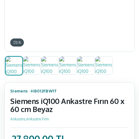
1
/
6
Siemens
·
HB012FBW1T
Siemens iQ100 Ankastre Fırın 60 x
60 cm Beyaz
Ankastre
,
Ankastre Fırın
27.800,00 TL