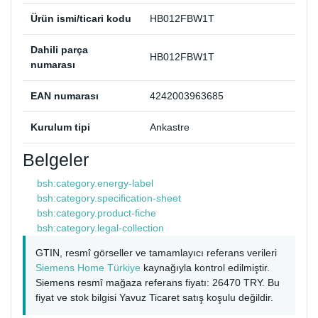
Ürün ismi/ticari kodu
HB012FBW1T
Dahili parça
HB012FBW1T
numarası
EAN numarası
4242003963685
Kurulum tipi
Ankastre
Belgeler
bsh:category.energy-label
bsh:category.specification-sheet
bsh:category.product-fiche
bsh:category.legal-collection
GTIN, resmî görseller ve tamamlayıcı referans verileri
Siemens Home Türkiye
kaynağıyla kontrol edilmiştir.
Siemens resmî mağaza referans fiyatı: 26470 TRY. Bu
fiyat ve stok bilgisi Yavuz Ticaret satış koşulu değildir.