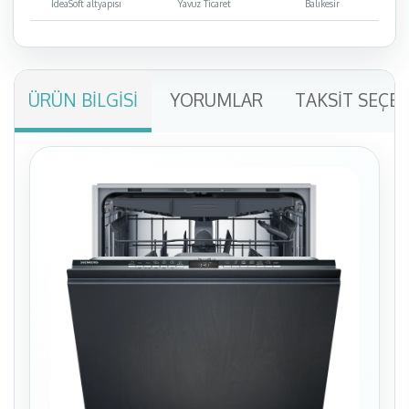
IdeaSoft altyapısı
Yavuz Ticaret
Balıkesir
ÜRÜN BILGISI
YORUMLAR
TAKSIT SEÇE