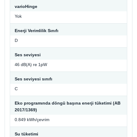
varioHinge
Yok
Enerji Verimlilik Sınıfı
D
Ses seviyesi
46 dB(A) re 1pW
Ses seviyesi sınıfı
C
Eko programında döngü başına enerji tüketimi (AB
2017/1369)
0.849 kWh/çevrim
Su tüketimi