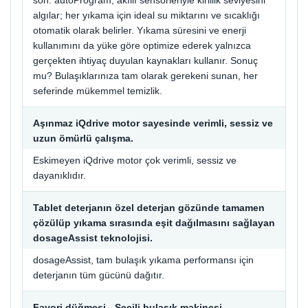
son. autoProgram, akıllı sensörleriyle kirlilik seviyesini
algılar; her yıkama için ideal su miktarını ve sıcaklığı
otomatik olarak belirler. Yıkama süresini ve enerji
kullanımını da yüke göre optimize ederek yalnızca
gerçekten ihtiyaç duyulan kaynakları kullanır. Sonuç
mu? Bulaşıklarınıza tam olarak gerekeni sunan, her
seferinde mükemmel temizlik.
Aşınmaz iQdrive motor sayesinde verimli, sessiz ve
uzun ömürlü çalışma.
Eskimeyen iQdrive motor çok verimli, sessiz ve
dayanıklıdır.
Tablet deterjanın özel deterjan gözünde tamamen
çözülüp yıkama sırasında eşit dağılmasını sağlayan
dosageAssist teknolojisi.
dosageAssist, tam bulaşık yıkama performansı için
deterjanın tüm gücünü dağıtır.
Favori düğmesi - Seçili bulaşık makinesi