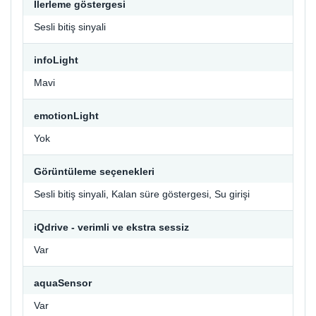
İlerleme göstergesi
Sesli bitiş sinyali
infoLight
Mavi
emotionLight
Yok
Görüntüleme seçenekleri
Sesli bitiş sinyali, Kalan süre göstergesi, Su girişi
iQdrive - verimli ve ekstra sessiz
Var
aquaSensor
Var