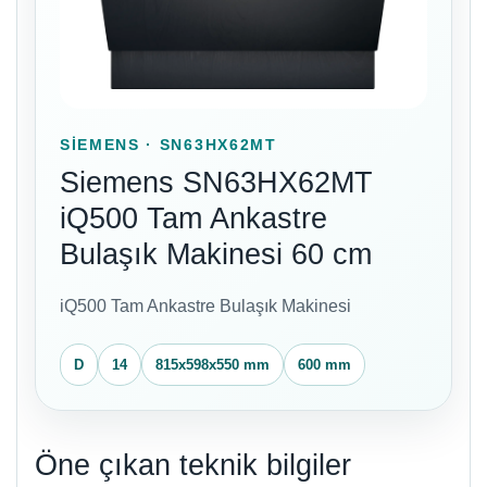
SIEMENS · SN63HX62MT
Siemens SN63HX62MT
iQ500 Tam Ankastre
Bulaşık Makinesi 60 cm
iQ500 Tam Ankastre Bulaşık Makinesi
D
14
815x598x550 mm
600 mm
Öne çıkan teknik bilgiler