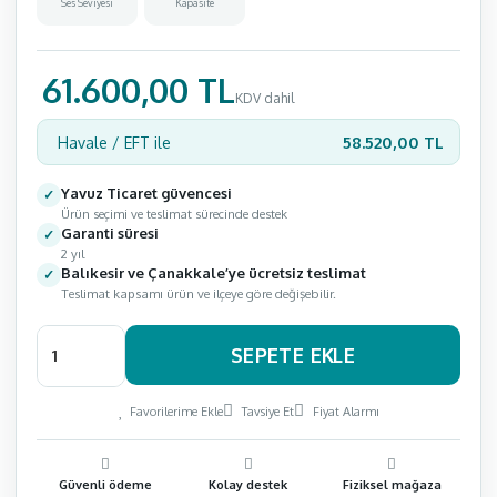
Ses Seviyesi
Kapasite
61.600,00 TL
KDV dahil
58.520,00 TL
Havale / EFT ile
Yavuz Ticaret güvencesi
Ürün seçimi ve teslimat sürecinde destek
Garanti süresi
2 yıl
Balıkesir ve Çanakkale’ye ücretsiz teslimat
Teslimat kapsamı ürün ve ilçeye göre değişebilir.
SEPETE EKLE
Favorilerime Ekle
Tavsiye Et
Fiyat Alarmı
Güvenli ödeme
Kolay destek
Fiziksel mağaza